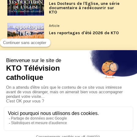
Les Docteurs de l'Église, une série
documentaire à redécouvrir sur
KTO
Article
Les reportages d'été 2026 de KTO
Article
La visite pastorale du pape Léon
XIV à Assise à suivre sur KTO le
jeudi 6 août
Article
Le pape en Uruguay, Argentine et
Pérou du 6 au 17 novembre 2026
© KTO 2026 —
Contact
—
Mentions légales