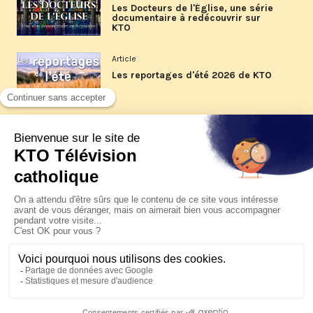
Les Docteurs de l'Église, une série
documentaire à redécouvrir sur
KTO
Article
Les reportages d'été 2026 de KTO
Article
La visite pastorale du pape Léon
XIV à Assise à suivre sur KTO le
jeudi 6 août
Article
Le pape en Uruguay, Argentine et
Pérou du 6 au 17 novembre 2026
© KTO 2026 —
Contact
—
Mentions légales