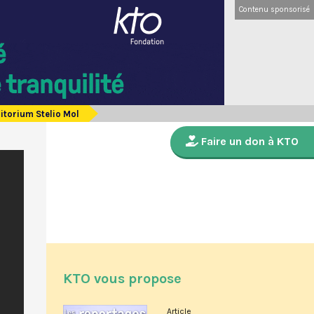
Contenu sponsorisé
itorium Stelio Mol
Faire un don à KTO
KTO vous propose
Article