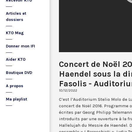
Recevoir KTO
Articles et
dossiers
KTO Mag
Donner mon IFI
Aider KTO
Concert de Noël 20
Haendel sous la di
Boutique DVD
Fasolis - Auditori
A propos
10/12/2022
C’est l’Auditorium Stelio Molo de L
Ma playlist
concert de Noël 2016. Programme or
écrites par Georg Philipp Telemann
introduits par une ouverture à la f
Hallelujah du Messie de Haendel. D
ensemble « I Barocchisti ». Lydia 