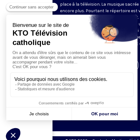
place à la télévision. La musique sacrée
encore plus. Pourtant le répertoire est 
et le cercle des mélomanes bien vivant.
choisit de proposer chaque samedi – à 
heure raisonnable ! – un concert choisi
notre expert François Polgàr. Parce que
musique sacrée, c’est de la musique, et 
aussi un accès au sacré.
Visiter la page de l'émission