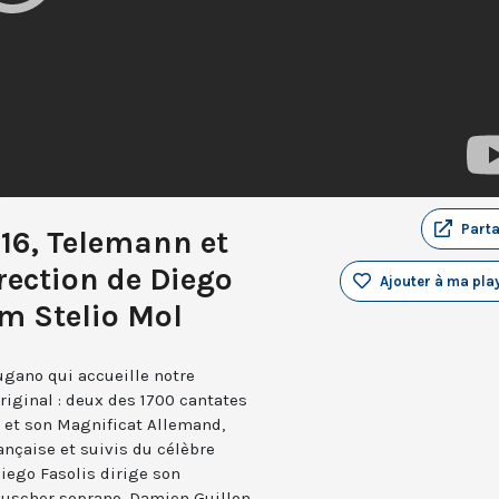
Part
16, Telemann et
rection de Diego
Ajouter à ma play
um Stelio Mol
ugano qui accueille notre
iginal : deux des 1700 cantates
 et son Magnificat Allemand,
rançaise et suivis du célèbre
iego Fasolis dirige son
Teuscher soprano, Damien Guillon