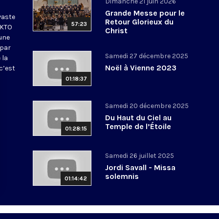
Dimanche 21 juin 2026
Grande Messe pour le
vaste
Retour Glorieux du
57:23
 KTO
Christ
une
 par
Samedi 27 décembre 2025
 la
Noël à Vienne 2023
c’est
01:18:37
Samedi 20 décembre 2025
Du Haut du Ciel au
Temple de l’Étoile
01:28:15
Samedi 26 juillet 2025
Jordi Savall - Missa
solemnis
01:14:42