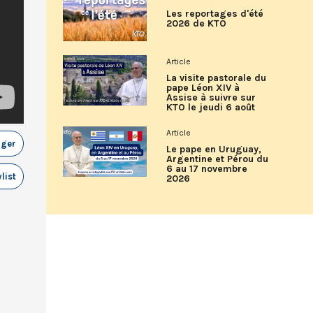
Les reportages d'été
2026 de KTO
Article
La visite pastorale du
pape Léon XIV à
Assise à suivre sur
KTO le jeudi 6 août
Article
ager
Le pape en Uruguay,
Argentine et Pérou du
6 au 17 novembre
list
2026