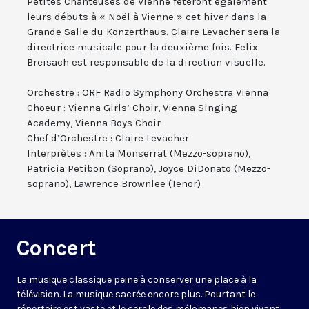
Petites Chanteuses de Vienne fêteront également
leurs débuts à « Noël à Vienne » cet hiver dans la
Grande Salle du Konzerthaus. Claire Levacher sera la
directrice musicale pour la deuxième fois. Felix
Breisach est responsable de la direction visuelle.
Orchestre : ORF Radio Symphony Orchestra Vienna
Choeur : Vienna Girls’ Choir, Vienna Singing
Academy, Vienna Boys Choir
Chef d’Orchestre : Claire Levacher
Interprètes : Anita Monserrat (Mezzo-soprano),
Patricia Petibon (Soprano), Joyce DiDonato (Mezzo-
soprano), Lawrence Brownlee (Tenor)
Concert
La musique classique peine à conserver une place à la
télévision. La musique sacrée encore plus. Pourtant le
répertoire est vaste et le cercle des mélomanes bien vivant.