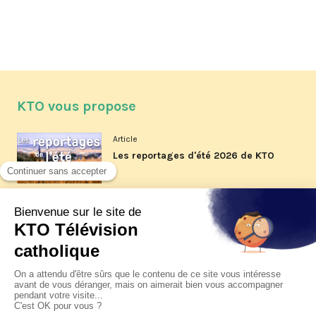
KTO vous propose
Article
Les reportages d'été 2026 de KTO
Article
La visite pastorale du pape Léon
XIV à Assise à suivre sur KTO le
jeudi 6 août
Article
Le pape en Uruguay, Argentine et
Pérou du 6 au 17 novembre 2026