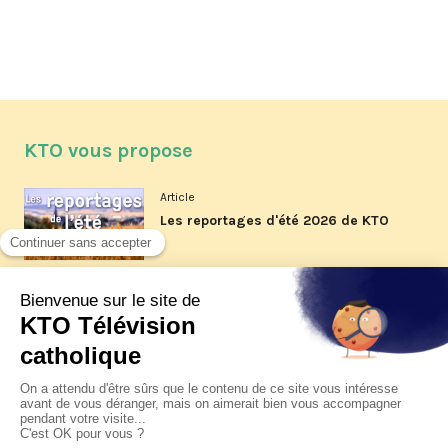
KTO vous propose
Article
Les reportages d'été 2026 de KTO
Article
La visite pastorale du pape Léon
XIV à Assise à suivre sur KTO le
jeudi 6 août
Article
Le pape en Uruguay, Argentine et
Pérou du 6 au 17 novembre 2026