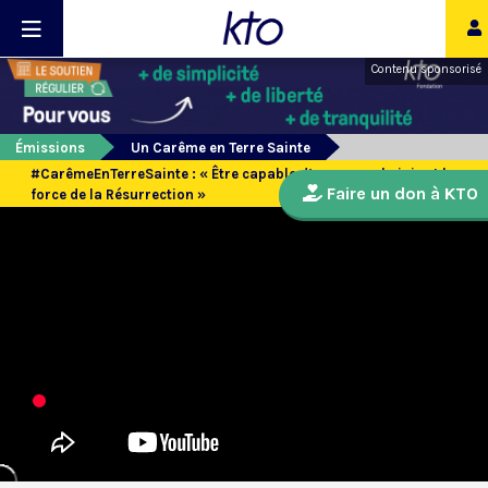
Contenu sponsorisé
Émissions
Un Carême en Terre Sainte
#CarêmeEnTerreSainte : « Être capable d’annoncer la joie et la
Faire un don à KTO
force de la Résurrection »