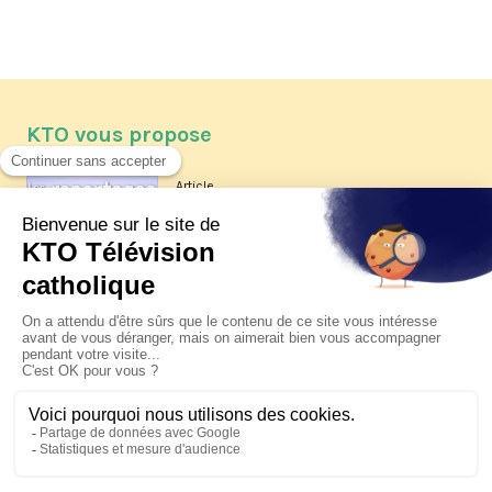
KTO vous propose
Article
Les reportages d'été 2026 de KTO
Article
La visite pastorale du pape Léon
XIV à Assise à suivre sur KTO le
jeudi 6 août
Article
Le pape en Uruguay, Argentine et
Pérou du 6 au 17 novembre 2026