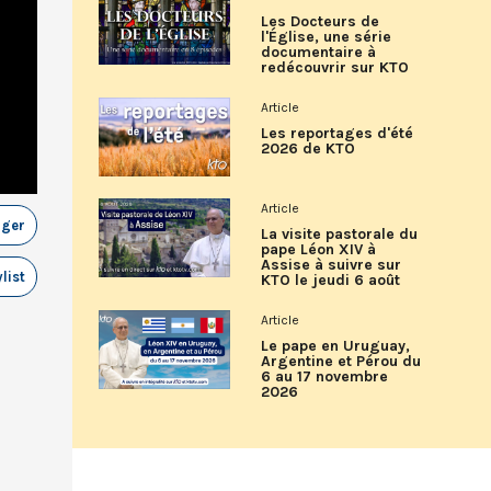
Les Docteurs de
l'Église, une série
documentaire à
redécouvrir sur KTO
Article
Les reportages d'été
2026 de KTO
Article
ager
La visite pastorale du
pape Léon XIV à
Assise à suivre sur
list
KTO le jeudi 6 août
Article
Le pape en Uruguay,
Argentine et Pérou du
6 au 17 novembre
2026