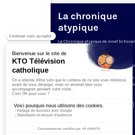
La chronique
atypique
La Chronique atypique de Josef Schova
un regard décalé
Le mardi • 20h30 • 6 min
Josef Schovanec est autiste et malicieu
Chaque semaine, il observe les
comportements des « normaux » et en
dévoile les étrangetés dont nous n’avi
pas conscience.
Visiter la page de l'émission