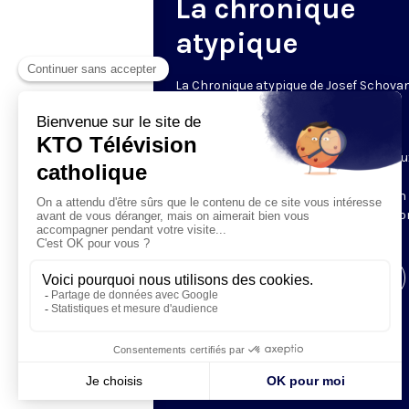
La chronique
atypique
La Chronique atypique de Josef Schova
un regard décalé
Le mardi • 20h30 • 6 min
Josef Schovanec est autiste et malicieu
Chaque semaine, il observe les
comportements des « normaux » et en
dévoile les étrangetés dont nous n’avi
pas conscience.
Visiter la page de l'émission