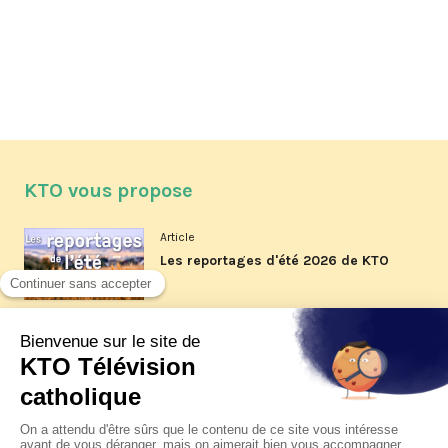
KTO vous propose
Article
Les reportages d'été 2026 de KTO
Article
La visite pastorale du pape Léon
XIV à Assise à suivre sur KTO le
jeudi 6 août
Article