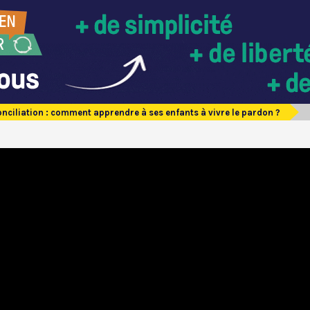
nciliation : comment apprendre à ses enfants à vivre le pardon ?