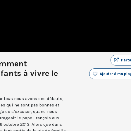
Part
comment
fants à vivre le
Ajouter à ma play
ar tous nous avons des défauts,
ses qui ne sont pas bonnes et
age de s’excuser, quand nous
urageait le pape François aux
6 octobre 2013. Alors que dans
s font partie de la vie de famille,