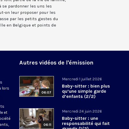
 se pardonner les uns les
t-on leur proposer pour les
asse par les petits gestes du
le en Belgique et points de
Autres vidéos de l'émission
Mercredi 1 juillet 2026
es
Baby-sitter : bien plus
u lors
qu’une simple garde
06:07
d’enfants (2/2)
nts
Mercredi 24 juin 2026
le et
Baby-sitter : une
ociété
responsabilité qui fait
ents,
06:11
grandir (1/2)