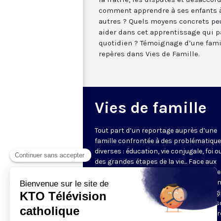
comment apprendre à ses enfants à
autres ? Quels moyens concrets peu
aider dans cet apprentissage qui p
quotidien ? Témoignage d’une famil
repères dans Vies de Famille.
Vies de famille
Tout part d’un reportage auprès d’une
famille confrontée à des problématiqu
diverses : éducation, vie conjugale, foi o
des grandes étapes de la vie... Face aux
questions très concrètes, KTO propose
repères et conseils avec des intervena
d'expérience qui s’appuient sur l’Evangi
l’anthropologie chrétienne. Dans une s
en pleine évolution, jeunes couples, par