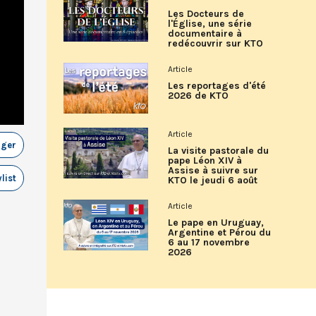
Les Docteurs de
l'Église, une série
documentaire à
redécouvrir sur KTO
Article
Les reportages d'été
2026 de KTO
Article
ager
La visite pastorale du
pape Léon XIV à
Assise à suivre sur
list
KTO le jeudi 6 août
Article
Le pape en Uruguay,
Argentine et Pérou du
6 au 17 novembre
2026