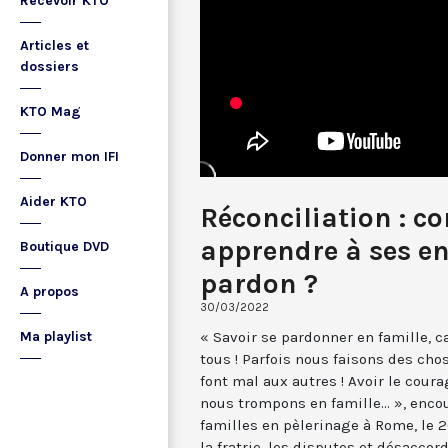
Recevoir KTO
Articles et
dossiers
KTO Mag
Donner mon IFI
Aider KTO
Réconciliation : 
apprendre à ses en
Boutique DVD
pardon ?
A propos
30/03/2022
« Savoir se pardonner en famille, c
Ma playlist
tous ! Parfois nous faisons des cho
font mal aux autres ! Avoir le cour
nous trompons en famille... », enco
familles en pèlerinage à Rome, le 2
la fratrie, les disputes et désaccord