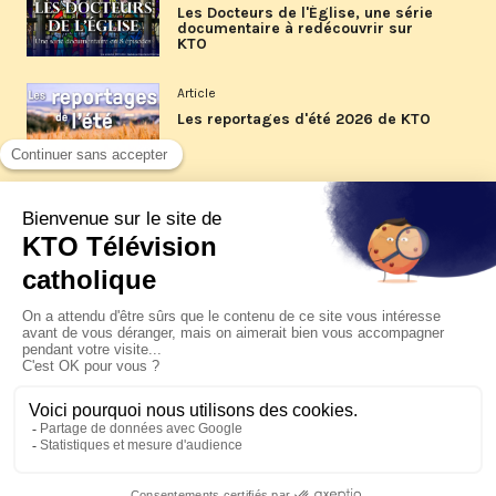
Les Docteurs de l'Église, une série
documentaire à redécouvrir sur
KTO
Article
Les reportages d'été 2026 de KTO
Article
La visite pastorale du pape Léon
XIV à Assise à suivre sur KTO le
jeudi 6 août
Article
Le pape en Uruguay, Argentine et
Pérou du 6 au 17 novembre 2026
© KTO 2026 —
Contact
—
Mentions légales