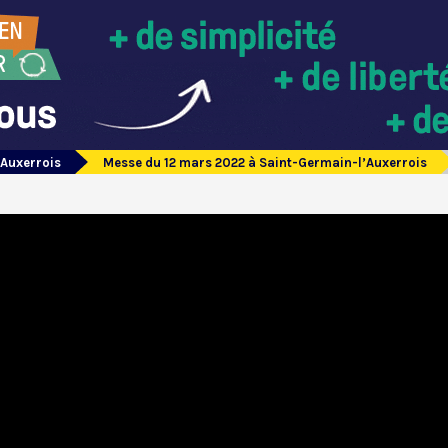
’Auxerrois
Messe du 12 mars 2022 à Saint-Germain-l’Auxerrois