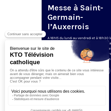
Messe à Saint-
Germain-
l’Auxerrois
A 18h15 du lundi au vendredi et à 18h30 l
samedi et dimanche, KTO retransmet l
messe en direct de l'église Saint-Germa
l'Auxerrois, grâce au recteur archiprêtre
aux chapelains de Notre-Dame de Paris
Visiter la page de l'émission