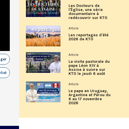
Les Docteurs de
l'Église, une série
documentaire à
redécouvrir sur KTO
Article
Les reportages d'été
2026 de KTO
Article
ager
La visite pastorale du
pape Léon XIV à
Assise à suivre sur
list
KTO le jeudi 6 août
Article
Le pape en Uruguay,
Argentine et Pérou du
6 au 17 novembre
2026