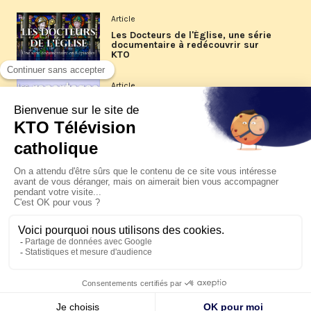
Article
Les Docteurs de l'Église, une série
documentaire à redécouvrir sur
KTO
Article
Les reportages d'été 2026 de KTO
Article
La visite pastorale du pape Léon
XIV à Assise à suivre sur KTO le
jeudi 6 août
Article
Le pape en Uruguay, Argentine et
Pérou du 6 au 17 novembre 2026