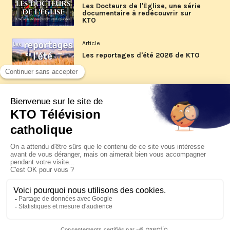
Les Docteurs de l'Église, une série
documentaire à redécouvrir sur
KTO
Article
Les reportages d'été 2026 de KTO
Article
La visite pastorale du pape Léon
XIV à Assise à suivre sur KTO le
jeudi 6 août
Article
Le pape en Uruguay, Argentine et
Pérou du 6 au 17 novembre 2026
© KTO 2026 —
Contact
—
Mentions légales