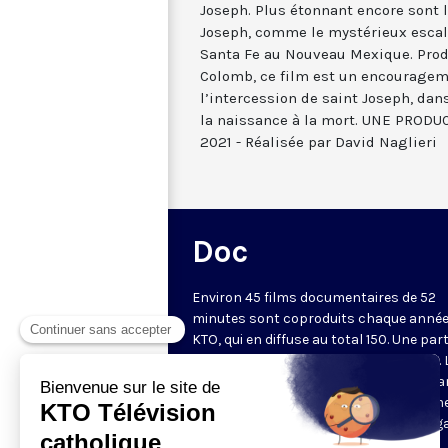
Joseph. Plus étonnant encore sont l
Joseph, comme le mystérieux escali
Santa Fe au Nouveau Mexique. Produ
Colomb, ce film est un encouragem
l’intercession de saint Joseph, dan
la naissance à la mort. UNE PRO
2021 - Réalisée par David Naglieri
Doc
Environ 45 films documentaires de 52
minutes sont coproduits chaque année
KTO, qui en diffuse au total 150. Une part
d'entre eux est disponible sur Internet. 
chaîne privilégie des documents metta
valeur une vision chrétienne de l'homm
lecture des questions de société au reg
la doctrine sociale de l'Église, une