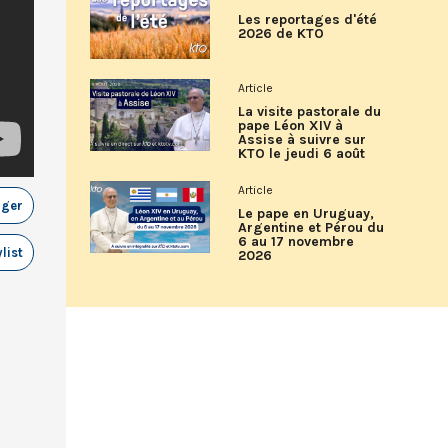
Les reportages d'été
2026 de KTO
Article
La visite pastorale du
pape Léon XIV à
Assise à suivre sur
KTO le jeudi 6 août
Article
ager
Le pape en Uruguay,
Argentine et Pérou du
6 au 17 novembre
list
2026