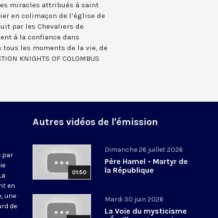
es miracles attribués à saint
er en colimaçon de l’église de
it par les Chevaliers de
ent à la confiance dans
s tous les moments de la vie, de
DUCTION KNIGHTS OF COLOMBUS
Autres vidéos de l'émission
Dimanche 26 juillet 2026
 par
Père Hamel - Martyr de
ie
la République
01:50
La
nt en
e, une
Mardi 30 juin 2026
ard de
La Voie du mysticisme