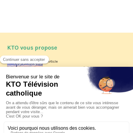
KTO vous propose
Article
Les reportages d'été 2026 de KTO
Article
La visite pastorale du pape Léon
XIV à Assise à suivre sur KTO le
jeudi 6 août
Article
Le pape en Uruguay, Argentine et
Pérou du 6 au 17 novembre 2026