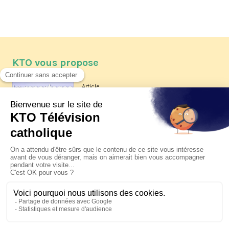
KTO vous propose
Article
Les reportages d'été 2026 de KTO
Article
La visite pastorale du pape Léon
XIV à Assise à suivre sur KTO le
jeudi 6 août
Article
Le pape en Uruguay, Argentine et
Pérou du 6 au 17 novembre 2026