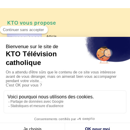
KTO vous propose
Article
Les reportages d'été 2026 de KTO
Article
La visite pastorale du pape Léon
XIV à Assise à suivre sur KTO le
jeudi 6 août
Article
Le pape en Uruguay, Argentine et
Pérou du 6 au 17 novembre 2026