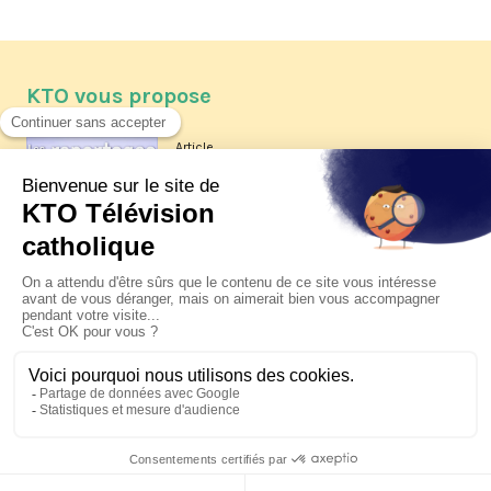
KTO vous propose
Article
Les reportages d'été 2026 de KTO
Article
La visite pastorale du pape Léon
XIV à Assise à suivre sur KTO le
jeudi 6 août
Article
Le pape en Uruguay, Argentine et
Pérou du 6 au 17 novembre 2026