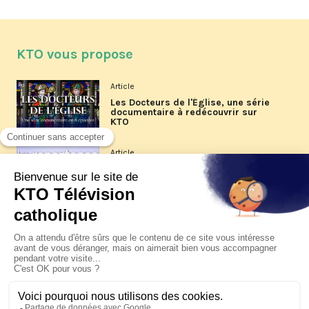
KTO vous propose
Article
Les Docteurs de l'Église, une série
documentaire à redécouvrir sur
KTO
Article
Les reportages d'été 2026 de KTO
Article
La visite pastorale du pape Léon
XIV à Assise à suivre sur KTO le
jeudi 6 août
Article
Le pape en Uruguay, Argentine et
Pérou du 6 au 17 novembre 2026