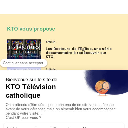
KTO vous propose
Article
Les Docteurs de l'Église, une série
documentaire à redécouvrir sur
KTO
Article
Les reportages d'été 2026 de KTO
Article
La visite pastorale du pape Léon
XIV à Assise à suivre sur KTO le
jeudi 6 août
Article