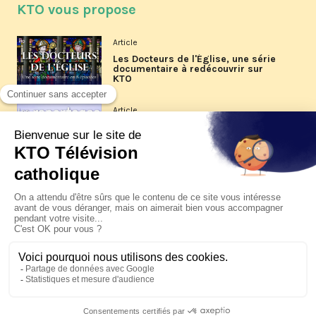
KTO vous propose
Article
Les Docteurs de l'Église, une série
documentaire à redécouvrir sur
KTO
Article
Les reportages d'été 2026 de KTO
Article
La visite pastorale du pape Léon
XIV à Assise à suivre sur KTO le
jeudi 6 août
Article
Le pape en Uruguay, Argentine et
Pérou du 6 au 17 novembre 2026