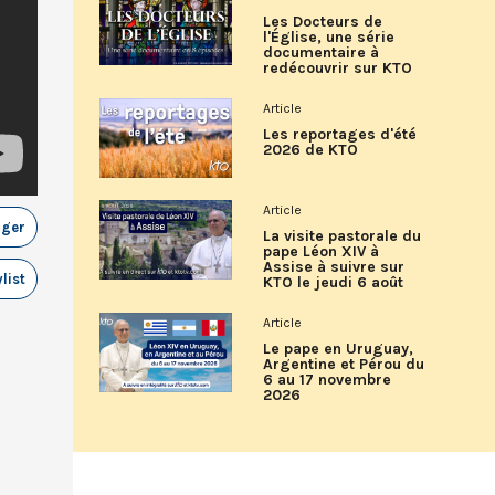
Les Docteurs de
l'Église, une série
documentaire à
redécouvrir sur KTO
Article
Les reportages d'été
2026 de KTO
Article
ager
La visite pastorale du
pape Léon XIV à
Assise à suivre sur
list
KTO le jeudi 6 août
Article
Le pape en Uruguay,
Argentine et Pérou du
6 au 17 novembre
2026