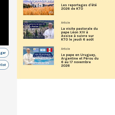
Les reportages d'été
2026 de KTO
Article
La visite pastorale du
pape Léon XIV à
Assise à suivre sur
KTO le jeudi 6 août
Article
ager
Le pape en Uruguay,
Argentine et Pérou du
6 au 17 novembre
list
2026