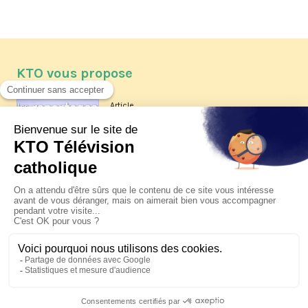
KTO vous propose
Article
Les reportages d'été 2026 de KTO
Article
La visite pastorale du pape Léon
XIV à Assise à suivre sur KTO le
jeudi 6 août
Article
Le pape en Uruguay, Argentine et
Pérou du 6 au 17 novembre 2026