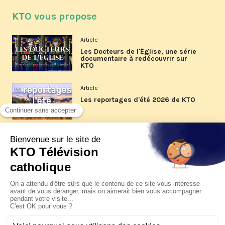
KTO vous propose
Article
Les Docteurs de l'Église, une série
documentaire à redécouvrir sur
KTO
Article
Les reportages d'été 2026 de KTO
Article
La visite pastorale du pape Léon
XIV à Assise à suivre sur KTO le
jeudi 6 août
Article
Le pape en Uruguay, Argentine et
Pérou du 6 au 17 novembre 2026