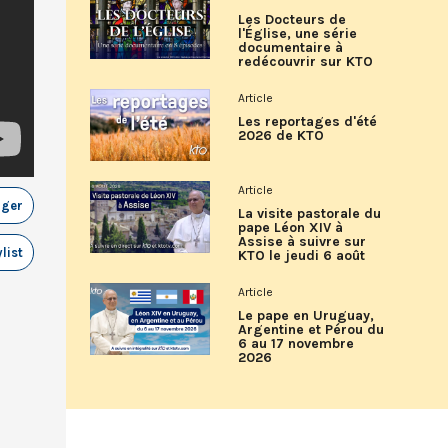
Les Docteurs de
l'Église, une série
documentaire à
redécouvrir sur KTO
Article
Les reportages d'été
2026 de KTO
Article
ager
La visite pastorale du
pape Léon XIV à
Assise à suivre sur
list
KTO le jeudi 6 août
Article
Le pape en Uruguay,
Argentine et Pérou du
6 au 17 novembre
2026