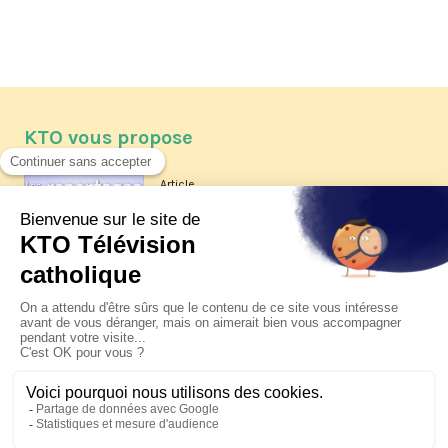
KTO vous propose
Article
Les reportages d'été 2026 de KTO
Article
La visite pastorale du pape Léon
XIV à Assise à suivre sur KTO le
jeudi 6 août
Article
Le pape en Uruguay, Argentine et
Pérou du 6 au 17 novembre 2026