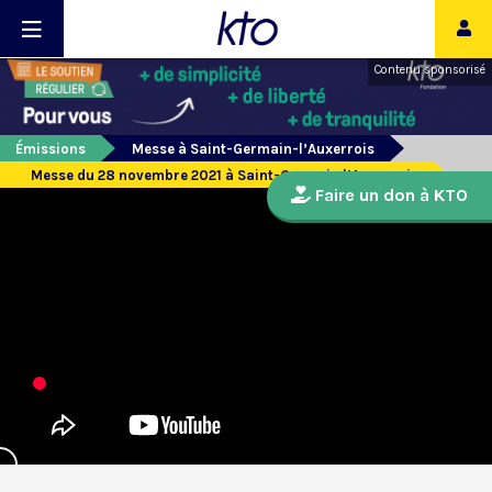
Contenu sponsorisé
Émissions
Messe à Saint-Germain-l’Auxerrois
Messe du 28 novembre 2021 à Saint-Germain l’Auxerrois
Faire un don à KTO