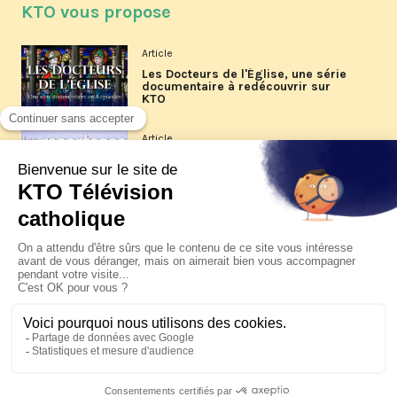
KTO vous propose
Article
Les Docteurs de l'Église, une série
documentaire à redécouvrir sur
KTO
Article
Les reportages d'été 2026 de KTO
Article
La visite pastorale du pape Léon
XIV à Assise à suivre sur KTO le
jeudi 6 août
Article
Le pape en Uruguay, Argentine et
Pérou du 6 au 17 novembre 2026