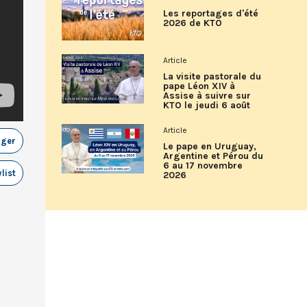
Les reportages d'été
2026 de KTO
Article
La visite pastorale du
pape Léon XIV à
Assise à suivre sur
KTO le jeudi 6 août
Article
ager
Le pape en Uruguay,
Argentine et Pérou du
6 au 17 novembre
list
2026