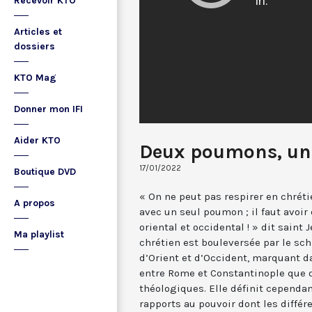
Recevoir KTO
Articles et
dossiers
KTO Mag
Donner mon IFI
Aider KTO
Deux poumons, une
17/01/2022
Boutique DVD
« On ne peut pas respirer en chrétie
A propos
avec un seul poumon ; il faut avoir
oriental et occidental ! » dit saint 
Ma playlist
chrétien est bouleversée par le sc
d’Orient et d’Occident, marquant d
entre Rome et Constantinople que 
théologiques. Elle définit cependa
rapports au pouvoir dont les différ