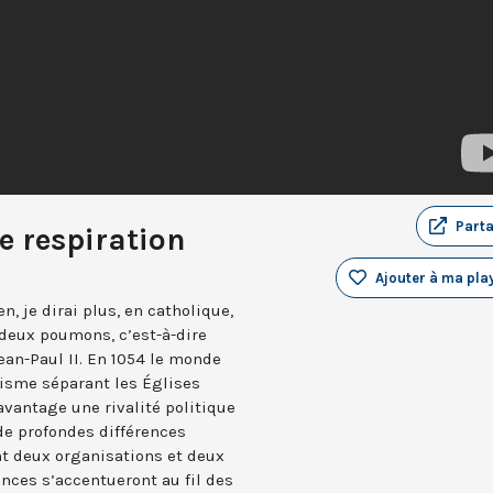
Part
 respiration
Ajouter à ma play
n, je dirai plus, en catholique,
 deux poumons, c’est-à-dire
Jean-Paul II. En 1054 le monde
hisme séparant les Églises
avantage une rivalité politique
de profondes différences
nt deux organisations et deux
ences s’accentueront au fil des