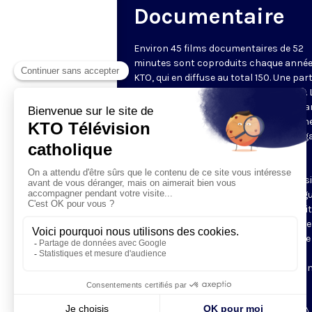
Documentaire
Environ 45 films documentaires de 52
minutes sont coproduits chaque année
KTO, qui en diffuse au total 150. Une part
d'entre eux est disponible sur Internet. 
chaîne privilégie des documents metta
valeur une vision chrétienne de l'homm
lecture des questions de société au reg
la doctrine sociale de l'Église, une
(re)découverte du patrimoine culturel
chrétien. Les documentaires sont aussi
l'occasion de découvrir des grandes fig
du christianisme, à travers des portrai
des récits, et de partir à la rencontre d
communautés chrétiennes à travers le
monde. Ces films sont régulièrement
remarqués dans la presse et sélection
dans les festivals.