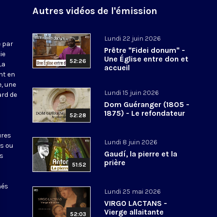
Autres vidéos de l'émission
Lundi 22 juin 2026
 par
Prêtre "Fidei donum" -
ie
Une Église entre don et
52:26
La
accueil
nt en
e, une
Lundi 15 juin 2026
ard de
Dom Guéranger (1805 -
1875) - Le refondateur
52:28
ures
Lundi 8 juin 2026
ts ou
Gaudí, la pierre et la
es
prière
51:52
nés
Lundi 25 mai 2026
VIRGO LACTANS -
Vierge allaitante
52:03