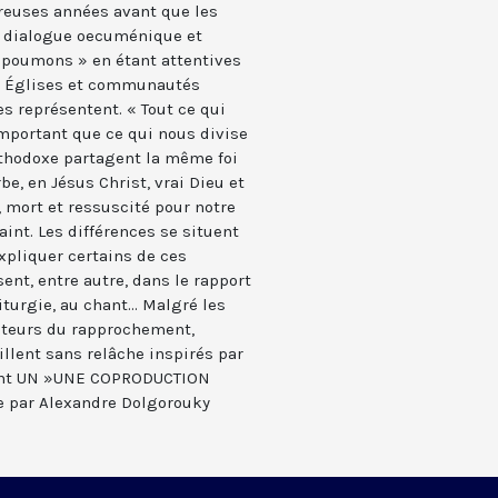
breuses années avant que les
n dialogue oecuménique et
 poumons » en étant attentives
s Églises et communautés
es représentent. « Tout ce qui
mportant que ce qui nous divise
orthodoxe partagent la même foi
rbe, en Jésus Christ, vrai Dieu et
 mort et ressuscité pour notre
aint. Les différences se situent
xpliquer certains de ces
nt, entre autre, dans le rapport
iturgie, au chant... Malgré les
oteurs du rapprochement,
llent sans relâche inspirés par
oient UN »UNE COPRODUCTION
e par Alexandre Dolgorouky