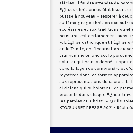
siècles. Il faudra attendre de nom
Églises chrétiennes établissent u
puisse à nouveau « respirer à deux
au témoignage chrétien des autre
ecclésiales et aux traditions qu’ell
nous unit est certainement aussi i
». L’Église catholique et l’Église 
en la Trinité, en l’Incarnation du Ve
vrai homme en une seule personne,
salut et qui nous a donné l’Esprit S
dans la façon de comprendre et d’e
mystères dont les formes apparaisse
aux représentations du sacré, à la l
divisions qui subsistent, les prom
présents dans chaque Église, travai
les paroles du Christ : « Qu’ils s
KTO/SUNSET PRESSE 2021 - Réalisé