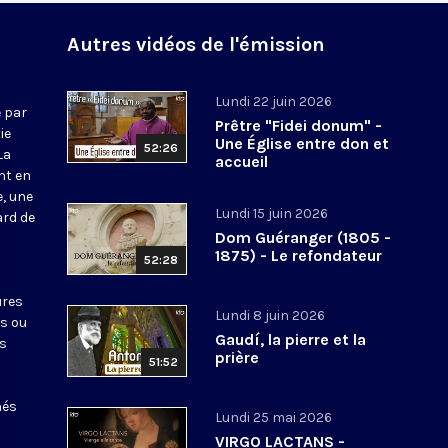
Autres vidéos de l'émission
Lundi 22 juin 2026
 par
Prêtre "Fidei donum" -
ie
Une Église entre don et
52:26
La
accueil
nt en
e, une
Lundi 15 juin 2026
ard de
Dom Guéranger (1805 -
1875) - Le refondateur
52:28
ures
Lundi 8 juin 2026
ts ou
Gaudí, la pierre et la
es
prière
51:52
nés
Lundi 25 mai 2026
VIRGO LACTANS -