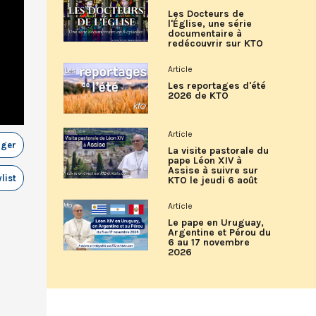
Les Docteurs de
l'Église, une série
documentaire à
redécouvrir sur KTO
Article
Les reportages d'été
2026 de KTO
Article
ager
La visite pastorale du
pape Léon XIV à
Assise à suivre sur
list
KTO le jeudi 6 août
Article
Le pape en Uruguay,
Argentine et Pérou du
6 au 17 novembre
2026