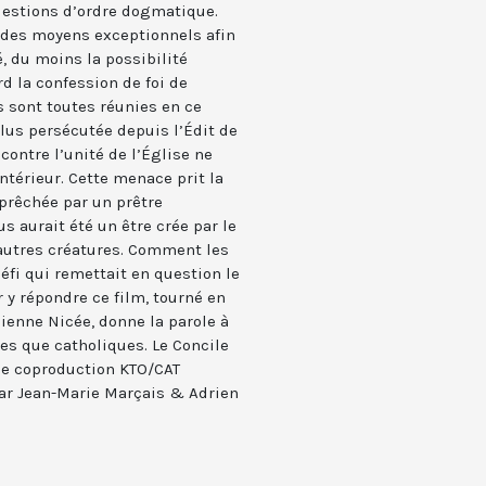
uestions d’ordre dogmatique.
 des moyens exceptionnels afin
, du moins la possibilité
rd la confession de foi de
ns sont toutes réunies en ce
plus persécutée depuis l’Édit de
ontre l’unité de l’Église ne
intérieur. Cette menace prit la
 prêchée par un prêtre
s aurait été un être crée par le
autres créatures. Comment les
défi qui remettait en question le
 y répondre ce film, tourné en
ncienne Nicée, donne la parole à
s que catholiques. Le Concile
ne coproduction KTO/CAT
 par Jean-Marie Marçais & Adrien