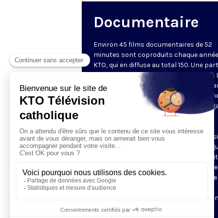
Documentaire
Environ 45 films documentaires de 52
minutes sont coproduits chaque année
KTO, qui en diffuse au total 150. Une part
d'entre eux est disponible sur Internet. 
chaîne privilégie des documents metta
valeur une vision chrétienne de l'homm
lecture des questions de société au reg
la doctrine sociale de l'Église, une
(re)découverte du patrimoine culturel
chrétien. Les documentaires sont aussi
l'occasion de découvrir des grandes fig
du christianisme, à travers des portrai
des récits, et de partir à la rencontre d
communautés chrétiennes à travers le
monde. Ces films sont régulièrement
remarqués dans la presse et sélection
dans les festivals.