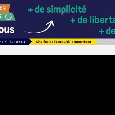
ain l’Auxerrois
Charles de Foucauld, le sacerdoce