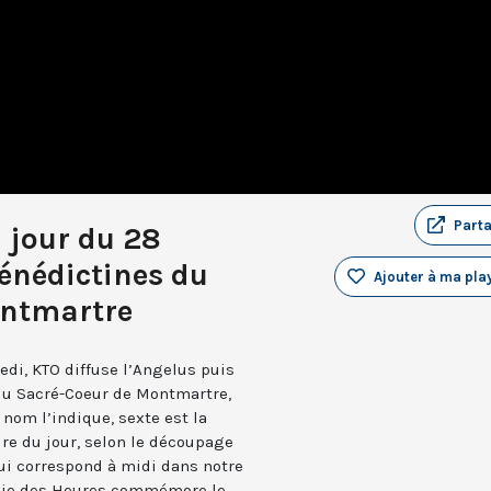
Part
u jour du 28
énédictines du
Ajouter à ma play
ontmartre
edi, KTO diffuse l’Angelus puis
 du Sacré-Coeur de Montmartre,
nom l’indique, sexte est la
ure du jour, selon le découpage
qui correspond à midi dans notre
turgie des Heures commémore le