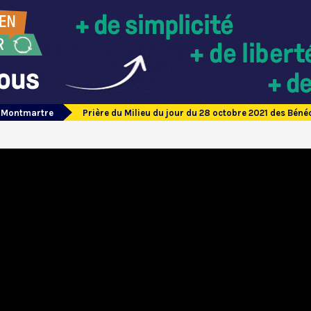
e Montmartre
Prière du Milieu du jour du 28 octobre 2021 des Bén