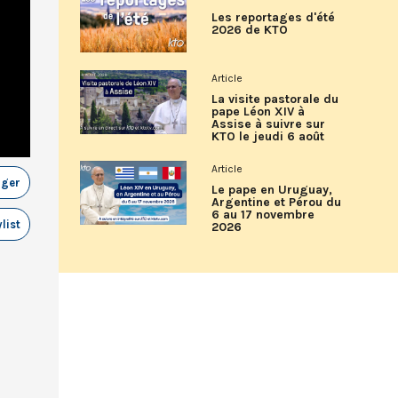
Les reportages d'été
2026 de KTO
Article
La visite pastorale du
pape Léon XIV à
Assise à suivre sur
KTO le jeudi 6 août
Article
ager
Le pape en Uruguay,
Argentine et Pérou du
6 au 17 novembre
list
2026