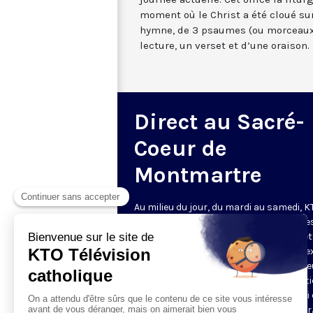
moment où le Christ a été cloué sur
hymne, de 3 psaumes (ou morceaux
lecture, un verset et d’une oraison.
Direct au Sacré-
Coeur de
Montmartre
Au milieu du jour, du mardi au samedi, 
diffuse l’office de Sexte des Bénédictine
Sacré-Coeur de Montmartre, depuis cet
basilique
. Comme son nom l’indique, se
est la prière chrétienne de la sixième h
du jour, selon le découpage romain ant
de la journée - ce qui correspond à midi
notre journée actuelle. Cet office la litur