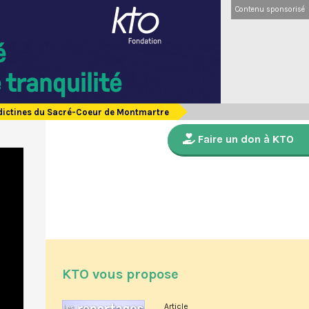
Contenu sponsorisé
édictines du Sacré-Coeur de Montmartre
Faire un don à KTO
KTO vous propose
Article