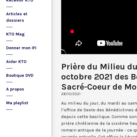
Recevoir KTO
Articles et
dossiers
KTO Mag
Donner mon IFI
Aider KTO
Prière du Milieu d
octobre 2021 des B
Boutique DVD
Sacré-Coeur de M
A propos
28/10/2021
Au milieu du jour, du mardi au sam
Ma playlist
l’office de Sexte des Bénédictines
depuis cette basilique. Comme son 
prière chrétienne de la sixième he
romain antique de la journée - ce 
journée actuelle. Cet office la li