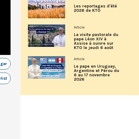
Les reportages d'été
2026 de KTO
Article
La visite pastorale du
pape Léon XIV à
Assise à suivre sur
KTO le jeudi 6 août
Article
ager
Le pape en Uruguay,
Argentine et Pérou du
6 au 17 novembre
list
2026