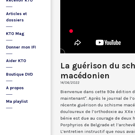
Recevoir KTO
Articles et
dossiers
KTO Mag
Donner mon IFI
Aider KTO
La guérison du sc
macédonien
Boutique DVD
14/06/2022
A propos
Bienvenue dans cette 93e édition de
maintenant". Après le journal de l’
Ma playlist
récente guérison du schisme macéd
douloureux de l’orthodoxie au XXe s
bénie est due au courage de deux 
Porphyrios de Belgrade et l’archev
L’entretien instructif que nous ava