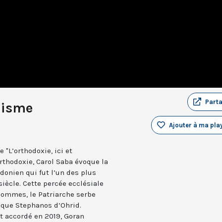
Part
hisme
Ajouter à ma play
 "L’orthodoxie, ici et
orthodoxie, Carol Saba évoque la
onien qui fut l’un des plus
iècle. Cette percée ecclésiale
hommes, le Patriarche serbe
êque Stephanos d’Ohrid.
it accordé en 2019, Goran