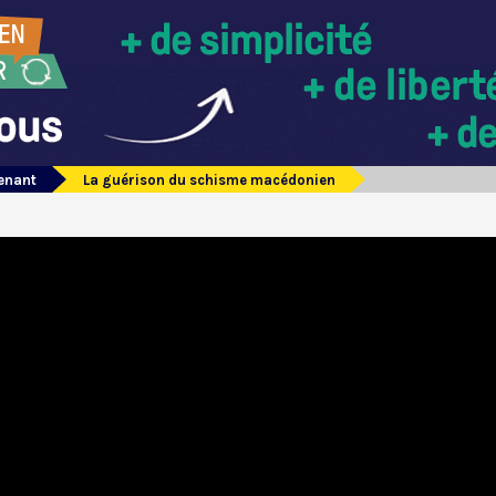
tenant
La guérison du schisme macédonien