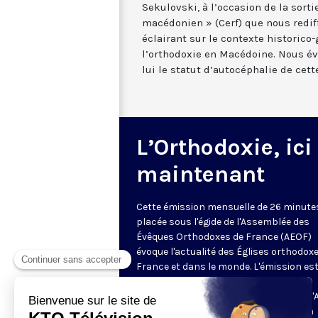
Sekulovski, à l’occasion de la sorti
macédonien » (Cerf) que nous redif
éclairant sur le contexte historico-
l’orthodoxie en Macédoine. Nous 
lui le statut d’autocéphalie de cett
L’Orthodoxie, ici
maintenant
Cette émission mensuelle de 26 minute
placée sous l'égide de l'Assemblée des
Évêques Orthodoxes de France (AEOF)
évoque l'actualité des Églises orthodox
France et dans le monde. L'émission es
animée et présentée par Carol Saba,
responsable de la communication de l'
qui cherche lors de chaque émission, à