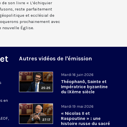
e de son livre « L’échiquier
fusons, reste parfaitement
géopolitique et ecclésial de
évoquerons prochainement avec
e nouvelle Église.
 et
Autres vidéos de l'émission
Mardi 16 juin 2026
Théophanô, Sainte et
s
Impératrice byzantine
25:25
du IXème siècle
es en
t
Mardi 19 mai 2026
« Nicolas II et
Raspoutine » : une
AEOF,
27:17
histoire russe du sacré