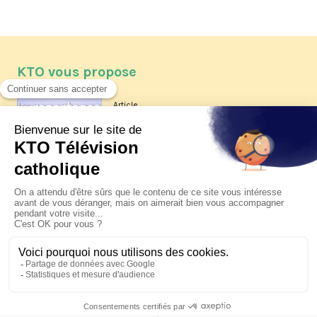
KTO vous propose
Article
Les reportages d'été 2026 de KTO
Article
La visite pastorale du pape Léon
XIV à Assise à suivre sur KTO le
jeudi 6 août
Article
Le pape en Uruguay, Argentine et
Pérou du 6 au 17 novembre 2026