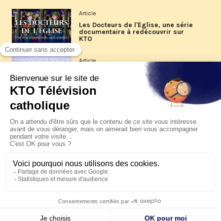
Article
Les Docteurs de l'Église, une série
documentaire à redécouvrir sur
KTO
Article
Les reportages d'été 2026 de KTO
Article
La visite pastorale du pape Léon
XIV à Assise à suivre sur KTO le
jeudi 6 août
Article
Le pape en Uruguay, Argentine et
Pérou du 6 au 17 novembre 2026