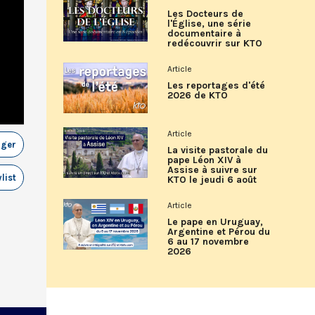
Les Docteurs de
l'Église, une série
documentaire à
redécouvrir sur KTO
Article
Les reportages d'été
2026 de KTO
Article
ager
La visite pastorale du
pape Léon XIV à
Assise à suivre sur
list
KTO le jeudi 6 août
Article
Le pape en Uruguay,
Argentine et Pérou du
6 au 17 novembre
2026