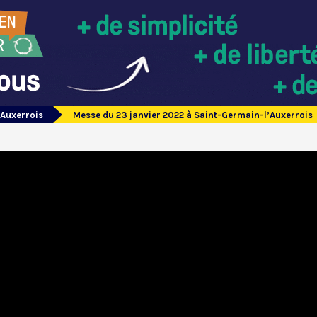
’Auxerrois
Messe du 23 janvier 2022 à Saint-Germain-l’Auxerrois