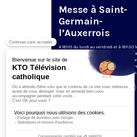
Messe à Saint-
Germain-
l’Auxerrois
A 18h15 du lundi au vendredi et à 18h30 l
samedi et dimanche, KTO retransmet l
messe en direct de l'église Saint-Germa
l'Auxerrois, grâce au recteur archiprêtre
aux chapelains de Notre-Dame de Paris
Visiter la page de l'émission