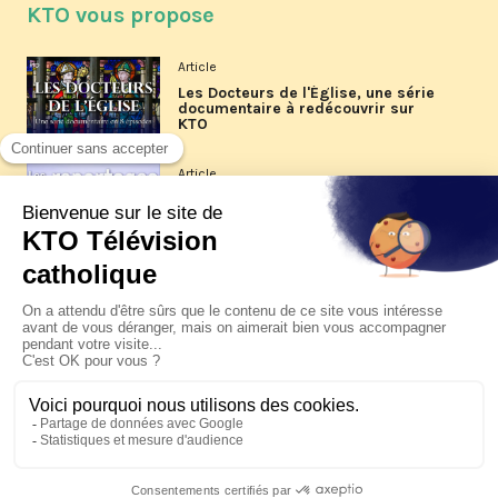
KTO vous propose
Article
Les Docteurs de l'Église, une série
documentaire à redécouvrir sur
KTO
Article
Les reportages d'été 2026 de KTO
Article
La visite pastorale du pape Léon
XIV à Assise à suivre sur KTO le
jeudi 6 août
Article
Le pape en Uruguay, Argentine et
Pérou du 6 au 17 novembre 2026