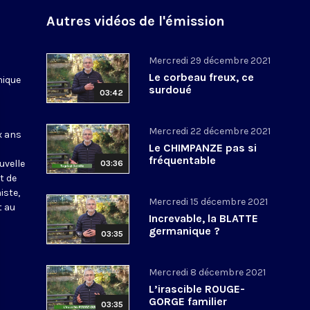
Autres vidéos de l'émission
Mercredi 29 décembre 2021
Le corbeau freux, ce
nique
surdoué
03:42
Mercredi 22 décembre 2021
x ans
Le CHIMPANZE pas si
fréquentable
uvelle
03:36
t de
iste,
Mercredi 15 décembre 2021
t au
Increvable, la BLATTE
germanique ?
03:35
Mercredi 8 décembre 2021
L’irascible ROUGE-
GORGE familier
03:35