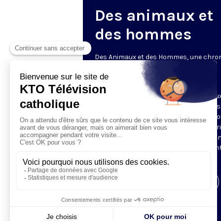
Des animaux et
des hommes
Des Animaux et des Hommes, une chro
animalière et spirituelle
Le mercredi • 20h30 • 3 min
Tugdual Derville, a stimulé pendant deu
nos réflexes chrétiens et citoyens dans
Écologie humaine. Il revient avec une no
chronique sur les animaux. Dans l’espri
Laudato si’, il propose un regard human
spirituel et original sur un sujet souven
coeur de nos préoccupations.
Visiter la page de l'émission