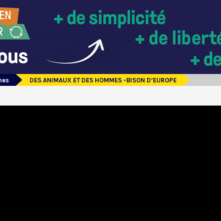
mes
DES ANIMAUX ET DES HOMMES -BISON D’EUROPE