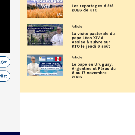
Les reportages d'été
2026 de KTO
Article
La visite pastorale du
pape Léon XIV à
Assise à suivre sur
KTO le jeudi 6 août
Article
ager
Le pape en Uruguay,
Argentine et Pérou du
6 au 17 novembre
list
2026