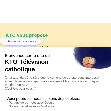
KTO vous propose
Article
Les reportages d'été 2026 de KTO
Article
La visite pastorale du pape Léon
XIV à Assise à suivre sur KTO le
jeudi 6 août
Article
Le pape en Uruguay, Argentine et
Pérou du 6 au 17 novembre 2026