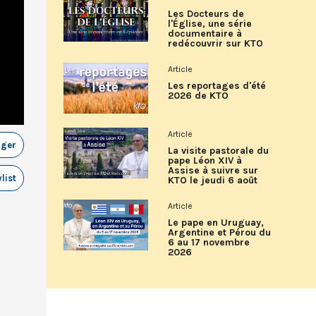
Les Docteurs de
l'Église, une série
documentaire à
redécouvrir sur KTO
Article
Les reportages d'été
2026 de KTO
Article
ager
La visite pastorale du
pape Léon XIV à
Assise à suivre sur
list
KTO le jeudi 6 août
Article
Le pape en Uruguay,
Argentine et Pérou du
6 au 17 novembre
2026