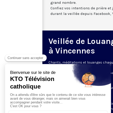
grand nombre.
Confiez vos intentions de prière et
durant la veillée depuis Facebook, 
Veillée de Louan
à Vincennes
Chants, méditations et louanges chaq
premier dimanche du mois
Le 1er dimanche de chaque mois • 21h30 •
min
KTO propose désormais chaque mois u
veillée de louange : une heure de prière
rythmée par de nombreux chants,
entrecoupés de méditations, d’invocat
du Saint-Esprit. Nous la retransmetton