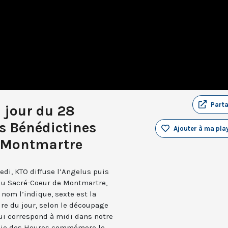
Part
u jour du 28
s Bénédictines
Ajouter à ma play
e Montmartre
edi, KTO diffuse l’Angelus puis
 du Sacré-Coeur de Montmartre,
nom l’indique, sexte est la
ure du jour, selon le découpage
qui correspond à midi dans notre
turgie des Heures commémore le