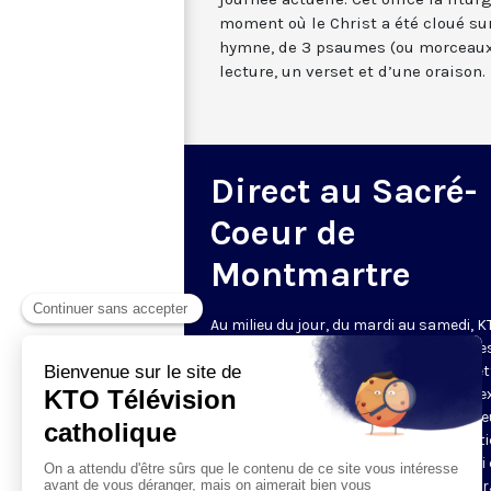
moment où le Christ a été cloué sur
hymne, de 3 psaumes (ou morceaux
lecture, un verset et d’une oraison.
Direct au Sacré-
Coeur de
Montmartre
Au milieu du jour, du mardi au samedi, 
diffuse l’office de Sexte des Bénédictine
Sacré-Coeur de Montmartre, depuis cet
basilique
. Comme son nom l’indique, se
est la prière chrétienne de la sixième h
du jour, selon le découpage romain ant
de la journée - ce qui correspond à midi
notre journée actuelle. Cet office la litur