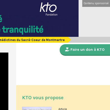
Contenu sponsorisé
Bénédictines du Sacré-Coeur de Montmartre
Faire un don à KTO
KTO vous propose
Article