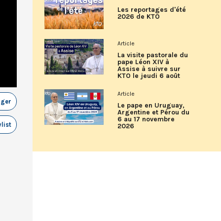
Les reportages d'été
2026 de KTO
Article
La visite pastorale du
pape Léon XIV à
Assise à suivre sur
KTO le jeudi 6 août
Article
ager
Le pape en Uruguay,
Argentine et Pérou du
6 au 17 novembre
list
2026