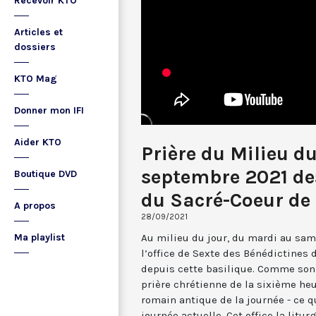
Recevoir KTO
Articles et
dossiers
KTO Mag
Donner mon IFI
Aider KTO
Prière du Milieu d
septembre 2021 de
Boutique DVD
du Sacré-Coeur d
A propos
28/09/2021
Au milieu du jour, du mardi au sam
Ma playlist
l’office de Sexte des Bénédictines
depuis cette basilique. Comme son 
prière chrétienne de la sixième he
romain antique de la journée - ce 
journée actuelle. Cet office la li