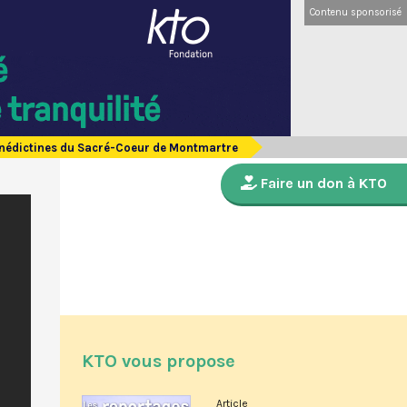
Contenu sponsorisé
Bénédictines du Sacré-Coeur de Montmartre
Faire un don à KTO
KTO vous propose
Article