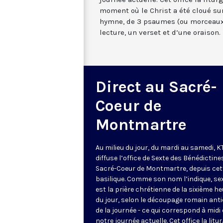
moment où le Christ a été cloué sur
hymne, de 3 psaumes (ou morceaux
lecture, un verset et d’une oraison.
Direct au Sacré-
Coeur de
Montmartre
Au milieu du jour, du mardi au samedi, 
diffuse l’office de Sexte des Bénédictine
Sacré-Coeur de Montmartre, depuis cet
basilique
. Comme son nom l’indique, se
est la prière chrétienne de la sixième h
du jour, selon le découpage romain ant
de la journée - ce qui correspond à midi
notre journée actuelle. Cet office la litur