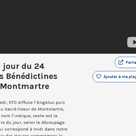
Part
u jour du 24
s Bénédictines
Ajouter à ma play
e Montmartre
edi, KTO diffuse l’Angelus puis
 du Sacré-Coeur de Montmartre,
nom l’indique, sexte est la
ure du jour, selon le découpage
qui correspond à midi dans notre
turgie des Heures commémore le