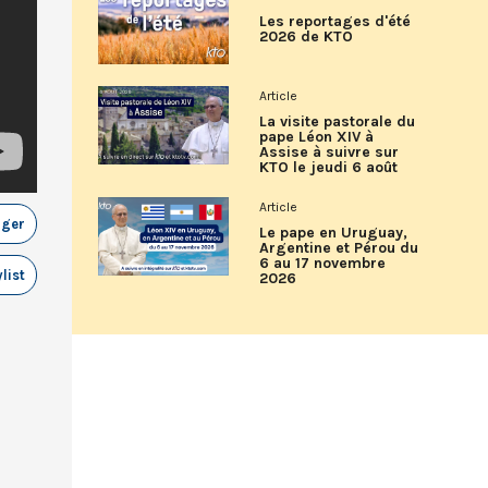
Les reportages d'été
2026 de KTO
Article
La visite pastorale du
pape Léon XIV à
Assise à suivre sur
KTO le jeudi 6 août
Article
ager
Le pape en Uruguay,
Argentine et Pérou du
6 au 17 novembre
list
2026