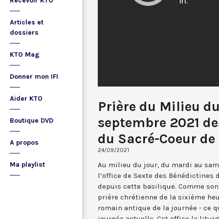
Recevoir KTO
Articles et
dossiers
KTO Mag
Donner mon IFI
Aider KTO
Prière du Milieu d
septembre 2021 de
Boutique DVD
du Sacré-Coeur d
A propos
24/09/2021
Au milieu du jour, du mardi au sam
Ma playlist
l’office de Sexte des Bénédictines
depuis cette basilique. Comme son 
prière chrétienne de la sixième he
romain antique de la journée - ce 
journée actuelle. Cet office la li