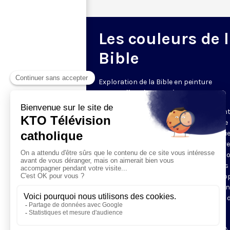
Les couleurs de 
Bible
Exploration de la Bible en peinture
Le samedi • 20h30 • 5 min
Mais quelle est donc la scène représen
sur ce tableau ? Pourquoi y a-t-il ici une
et là une palme, une couronne ? Chaqu
samedi à 21h30, rendez-vous avec votre
professeur d’histoire de l’art, pour déco
un épisode biblique illustré par les plus
grands peintres. En 5 minutes, Olga P
vous donne tous les codes pour reconn
la scène et comprendre les intentions 
l’artiste.