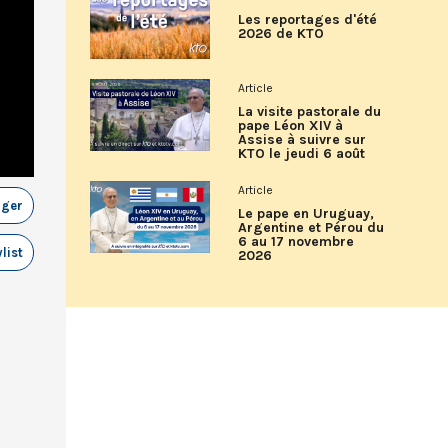
Les reportages d'été
2026 de KTO
Article
La visite pastorale du
pape Léon XIV à
Assise à suivre sur
KTO le jeudi 6 août
Article
ager
Le pape en Uruguay,
Argentine et Pérou du
6 au 17 novembre
list
2026