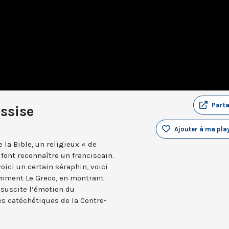
Part
ssise
Ajouter à ma play
la Bible, un religieux « de
 font reconnaître un franciscain.
oici un certain séraphin, voici
omment Le Greco, en montrant
, suscite l’émotion du
es catéchétiques de la Contre-