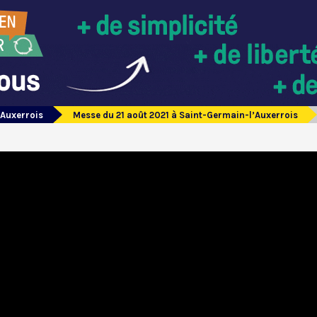
’Auxerrois
Messe du 21 août 2021 à Saint-Germain-l’Auxerrois