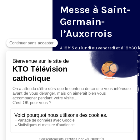
Messe à Saint-
Germain-
l’Auxerrois
A 18h15 du lundi au vendredi et à 18h30 l
samedi et dimanche, KTO retransmet l
messe en direct de l'église Saint-Germa
l'Auxerrois, grâce au recteur archiprêtre
aux chapelains de Notre-Dame de Paris
Visiter la page de l'émission