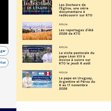
Les Docteurs de
l'Église, une série
documentaire à
redécouvrir sur KTO
Article
Les reportages d'été
2026 de KTO
Article
ager
La visite pastorale du
pape Léon XIV à
Assise à suivre sur
list
KTO le jeudi 6 août
Article
Le pape en Uruguay,
Argentine et Pérou du
6 au 17 novembre
2026