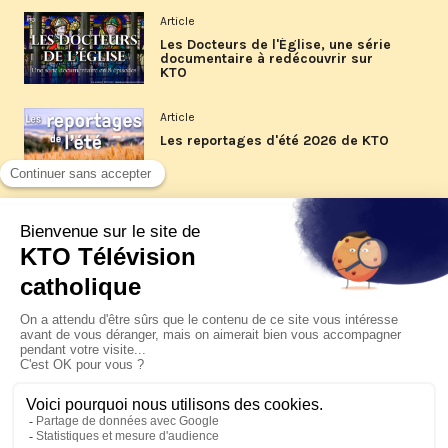
Article
Les Docteurs de l'Église, une série
documentaire à redécouvrir sur
KTO
Article
Les reportages d'été 2026 de KTO
Article
La visite pastorale du pape Léon
XIV à Assise à suivre sur KTO le
jeudi 6 août
Article
Le pape en Uruguay, Argentine et
Pérou du 6 au 17 novembre 2026
© KTO 2026 —
Contact
—
Mentions légales