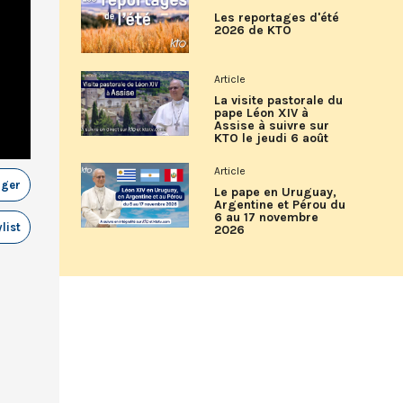
Les reportages d'été
2026 de KTO
Article
La visite pastorale du
pape Léon XIV à
Assise à suivre sur
KTO le jeudi 6 août
Article
ager
Le pape en Uruguay,
Argentine et Pérou du
6 au 17 novembre
list
2026