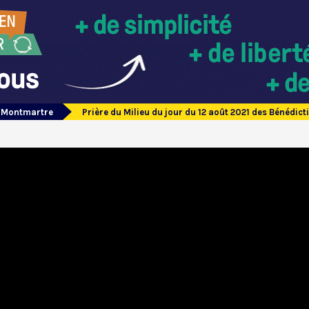
e Montmartre
Prière du Milieu du jour du 12 août 2021 des Bénédi