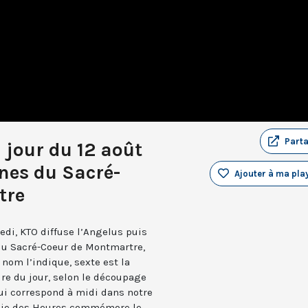
Part
 jour du 12 août
nes du Sacré-
Ajouter à ma play
tre
edi, KTO diffuse l’Angelus puis
 du Sacré-Coeur de Montmartre,
nom l’indique, sexte est la
ure du jour, selon le découpage
qui correspond à midi dans notre
turgie des Heures commémore le