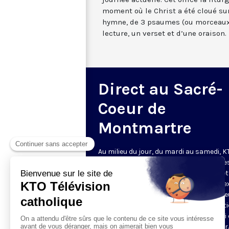
moment où le Christ a été cloué sur
hymne, de 3 psaumes (ou morceaux
lecture, un verset et d’une oraison.
Direct au Sacré-
Coeur de
Montmartre
Au milieu du jour, du mardi au samedi, 
diffuse l’office de Sexte des Bénédictine
Sacré-Coeur de Montmartre, depuis cet
basilique
. Comme son nom l’indique, se
est la prière chrétienne de la sixième h
du jour, selon le découpage romain ant
de la journée - ce qui correspond à midi
notre journée actuelle. Cet office la litur