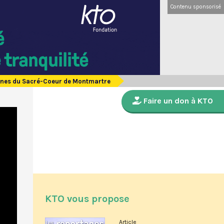
Contenu sponsorisé
ctines du Sacré-Coeur de Montmartre
Faire un don à KTO
KTO vous propose
Article