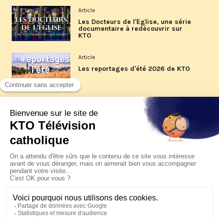
Article
Les Docteurs de l'Église, une série
documentaire à redécouvrir sur
KTO
Article
Les reportages d'été 2026 de KTO
Article
La visite pastorale du pape Léon
XIV à Assise à suivre sur KTO le
jeudi 6 août
Article
Le pape en Uruguay, Argentine et
Pérou du 6 au 17 novembre 2026
© KTO 2026 —
Contact
—
Mentions légales